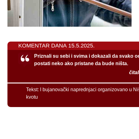
KOMENTAR DANA 15.5.2025.
Priznali su sebi i svima i dokazali da svako 
postati neko ako pristane da bude ništa.
čita
Tekst:
I bujanovački naprednjaci organizovano u Ni
kvotu