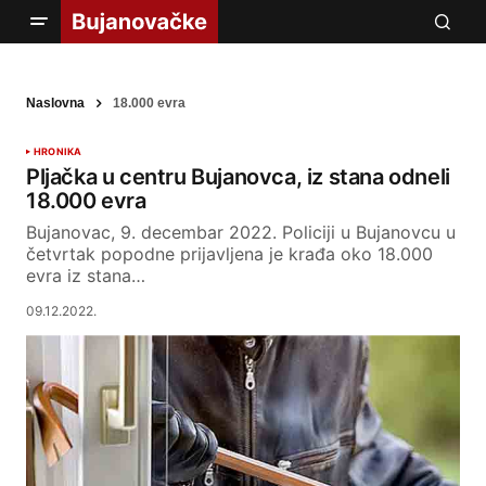
Naslovna
18.000 evra
HRONIKA
Pljačka u centru Bujanovca, iz stana odneli
18.000 evra
Bujanovac, 9. decembar 2022. Policiji u Bujanovcu u
četvrtak popodne prijavljena je krađa oko 18.000
evra iz stana…
09.12.2022.