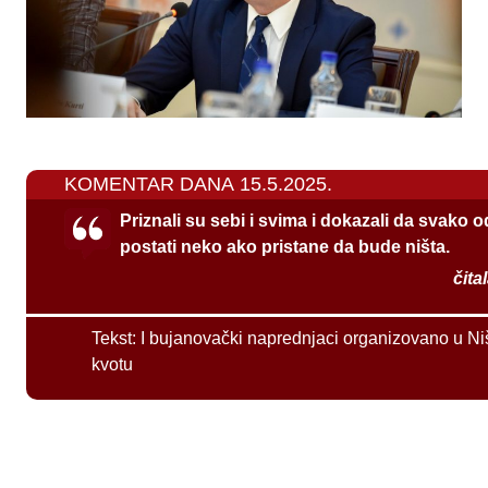
KOMENTAR DANA 15.5.2025.
Priznali su sebi i svima i dokazali da svako 
postati neko ako pristane da bude ništa.
čita
Tekst:
I bujanovački naprednjaci organizovano u Ni
kvotu