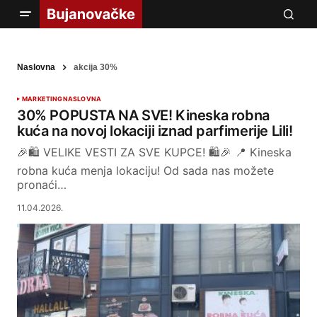
Naslovna
akcija 30%
MARKETING
NASLOVNA
30% POPUSTA NA SVE! Kineska robna
kuća na novoj lokaciji iznad parfimerije Lili!
🎉🛍️ VELIKE VESTI ZA SVE KUPCE! 🛍️🎉 📍 Kineska
robna kuća menja lokaciju! Od sada nas možete
pronaći…
11.04.2026.