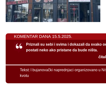
KOMENTAR DANA 15.5.2025.
Priznali su sebi i svima i dokazali da svako 
postati neko ako pristane da bude ništa.
čita
Tekst:
I bujanovački naprednjaci organizovano u Ni
kvotu