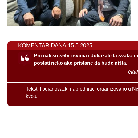
KOMENTAR DANA 15.5.2025.
Priznali su sebi i svima i dokazali da svako 
postati neko ako pristane da bude ništa.
čita
Tekst:
I bujanovački naprednjaci organizovano u Ni
kvotu