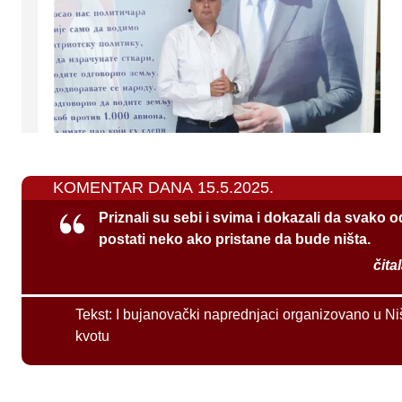
KOMENTAR DANA 15.5.2025.
Priznali su sebi i svima i dokazali da svako 
postati neko ako pristane da bude ništa.
čita
Tekst:
I bujanovački naprednjaci organizovano u Ni
kvotu