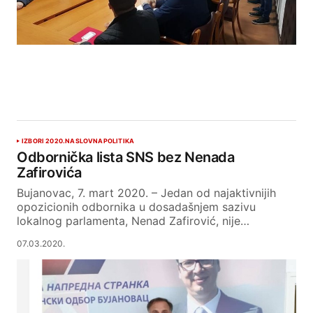
IZBORI 2020.
NASLOVNA
POLITIKA
Odbornička lista SNS bez Nenada
Zafirovića
Bujanovac, 7. mart 2020. – Jedan od najaktivnijih
opozicionih odbornika u dosadašnjem sazivu
lokalnog parlamenta, Nenad Zafirović, nije…
07.03.2020.