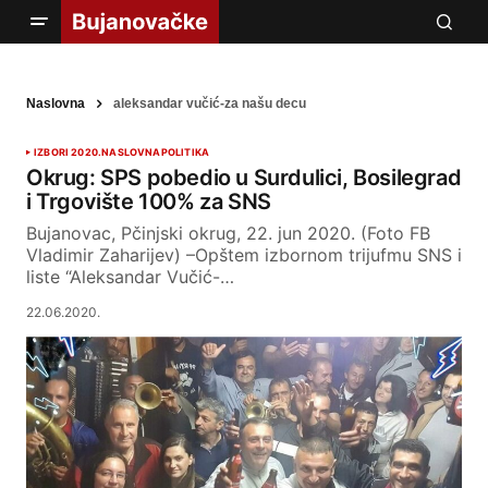
Naslovna
aleksandar vučić-za našu decu
IZBORI 2020.
NASLOVNA
POLITIKA
Okrug: SPS pobedio u Surdulici, Bosilegrad
i Trgovište 100% za SNS
Bujanovac, Pčinjski okrug, 22. jun 2020. (Foto FB
Vladimir Zaharijev) –Opštem izbornom trijufmu SNS i
liste “Aleksandar Vučić-…
22.06.2020.