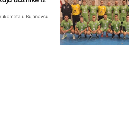
i rukometa u Bujanovcu