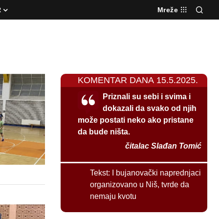
R
Mreže
KOMENTAR DANA 15.5.2025.
Priznali su sebi i svima i
dokazali da svako od njih
može postati neko ako pristane
da bude ništa.
čitalac Slađan Tomić
Tekst:
I bujanovački naprednjaci
organizovano u Niš, tvrde da
nemaju kvotu