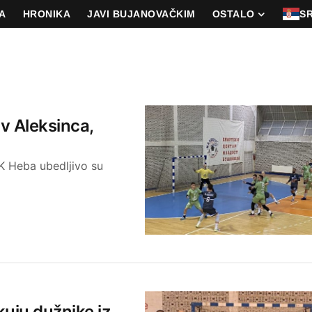
A
HRONIKA
JAVI BUJANOVAČKIM
OSTALO
S
iv Aleksinca,
K Heba ubedljivo su
uju dužnike iz