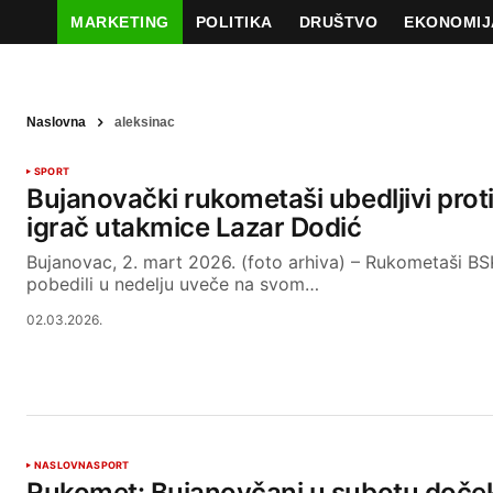
MARKETING
POLITIKA
DRUŠTVO
EKONOMIJ
Naslovna
aleksinac
SPORT
Bujanovački rukometaši ubedljivi prot
igrač utakmice Lazar Dodić
Bujanovac, 2. mart 2026. (foto arhiva) – Rukometaši BS
pobedili u nedelju uveče na svom…
02.03.2026.
NASLOVNA
SPORT
Rukomet: Bujanovčani u subotu doček