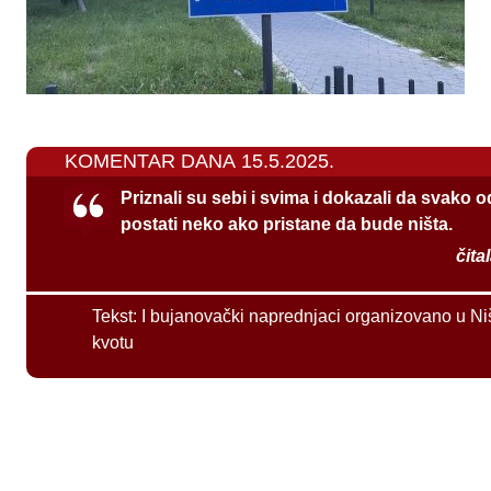
KOMENTAR DANA 15.5.2025.
Priznali su sebi i svima i dokazali da svako 
postati neko ako pristane da bude ništa.
čita
Tekst:
I bujanovački naprednjaci organizovano u Ni
kvotu