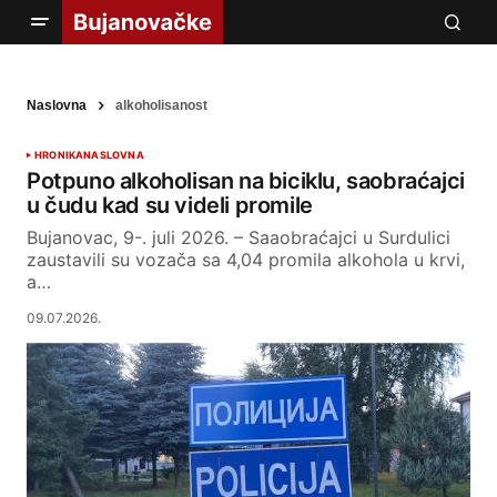
Naslovna
alkoholisanost
HRONIKA
NASLOVNA
Potpuno alkoholisan na biciklu, saobraćajci
u čudu kad su videli promile
Bujanovac, 9-. juli 2026. – Saaobraćajci u Surdulici
zaustavili su vozača sa 4,04 promila alkohola u krvi,
a…
09.07.2026.