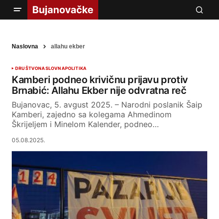
Naslovna
allahu ekber
DRUŠTVO
NASLOVNA
POLITIKA
Kamberi podneo krivičnu prijavu protiv
Brnabić: Allahu Ekber nije odvratna reč
Bujanovac, 5. avgust 2025. – Narodni poslanik Šaip
Kamberi, zajedno sa kolegama Ahmedinom
Škrijeljem i Minelom Kalender, podneo…
05.08.2025.