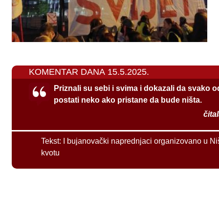
KOMENTAR DANA 15.5.2025.
Priznali su sebi i svima i dokazali da svako 
postati neko ako pristane da bude ništa.
čita
Tekst:
I bujanovački naprednjaci organizovano u Ni
kvotu