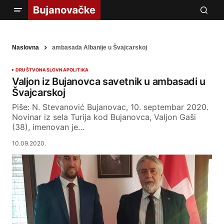
Naslovna
ambasada Albanije u Švajcarskoj
DRUŠTVO
NASLOVNA
POLITIKA
Valjon iz Bujanovca savetnik u ambasadi u
Švajcarskoj
Piše: N. Stevanović Bujanovac, 10. septembar 2020.
Novinar iz sela Turija kod Bujanovca, Valjon Gaši
(38), imenovan je…
10.09.2020.