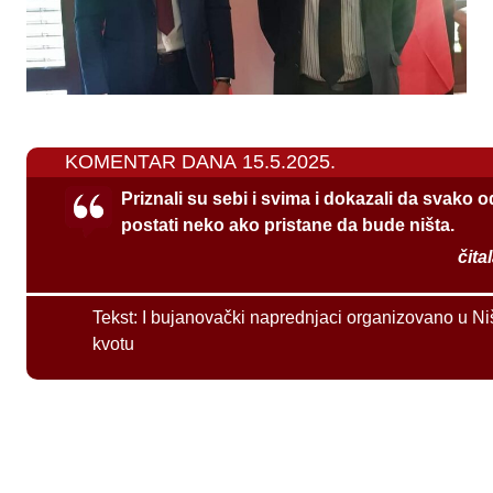
KOMENTAR DANA 15.5.2025.
Priznali su sebi i svima i dokazali da svako 
postati neko ako pristane da bude ništa.
čita
Tekst:
I bujanovački naprednjaci organizovano u Ni
kvotu