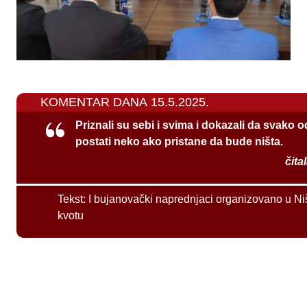
KOMENTAR DANA 15.5.2025.
Priznali su sebi i svima i dokazali da svako 
postati neko ako pristane da bude ništa.
čita
Tekst:
I bujanovački naprednjaci organizovano u Ni
kvotu