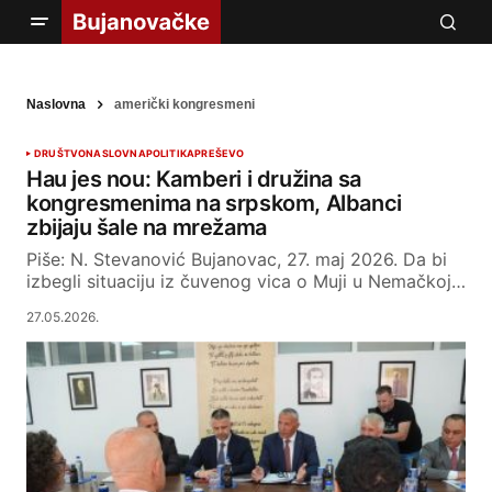
Naslovna
američki kongresmeni
DRUŠTVO
NASLOVNA
POLITIKA
PREŠEVO
Hau jes nou: Kamberi i družina sa
kongresmenima na srpskom, Albanci
zbijaju šale na mrežama
Piše: N. Stevanović Bujanovac, 27. maj 2026. Da bi
izbegli situaciju iz čuvenog vica o Muji u Nemačkoj…
27.05.2026.