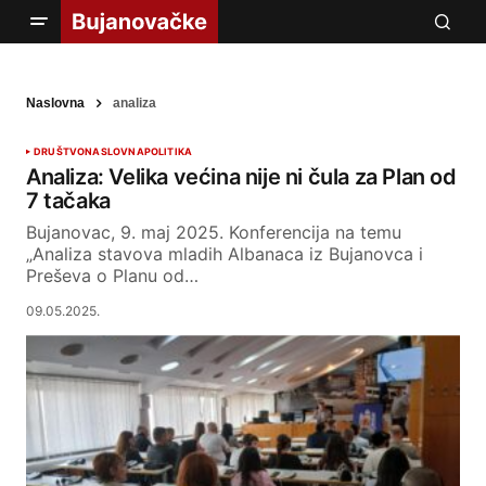
Naslovna
analiza
DRUŠTVO
NASLOVNA
POLITIKA
Analiza: Velika većina nije ni čula za Plan od
7 tačaka
Bujanovac, 9. maj 2025. Konferencija na temu
„Analiza stavova mladih Albanaca iz Bujanovca i
Preševa o Planu od…
09.05.2025.