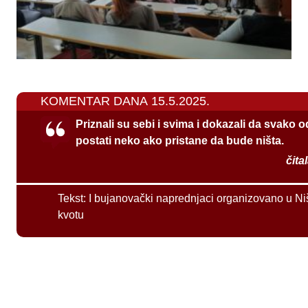
KOMENTAR DANA 15.5.2025.
Priznali su sebi i svima i dokazali da svako 
postati neko ako pristane da bude ništa.
čita
Tekst:
I bujanovački naprednjaci organizovano u Ni
kvotu