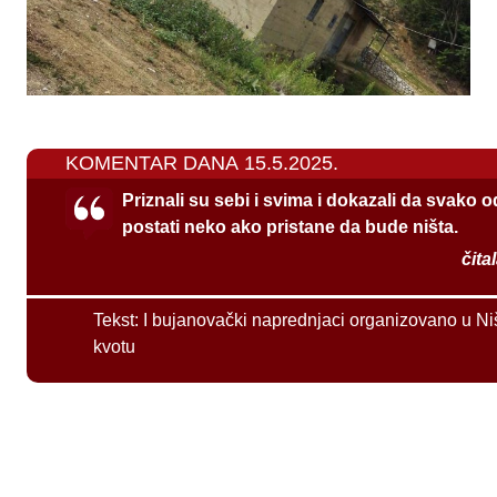
KOMENTAR DANA 15.5.2025.
Priznali su sebi i svima i dokazali da svako 
postati neko ako pristane da bude ništa.
čita
Tekst:
I bujanovački naprednjaci organizovano u Ni
kvotu