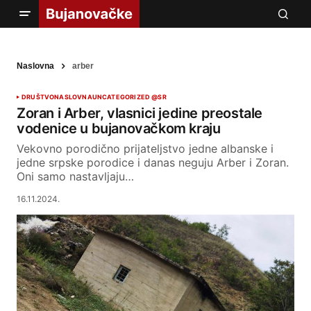
Naslovna
arber
DRUŠTVO
NASLOVNA
UNCATEGORIZED @SR
Zoran i Arber, vlasnici jedine preostale
vodenice u bujanovačkom kraju
Vekovno porodično prijateljstvo jedne albanske i
jedne srpske porodice i danas neguju Arber i Zoran.
Oni samo nastavljaju…
16.11.2024.