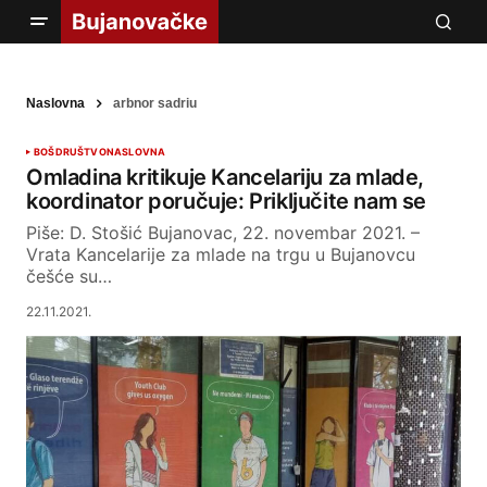
Naslovna
arbnor sadriu
BOŠ
DRUŠTVO
NASLOVNA
Omladina kritikuje Kancelariju za mlade,
koordinator poručuje: Priključite nam se
Piše: D. Stošić Bujanovac, 22. novembar 2021. –
Vrata Kancelarije za mlade na trgu u Bujanovcu
češće su…
22.11.2021.