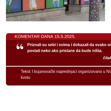
KOMENTAR DANA 15.5.2025.
Priznali su sebi i svima i dokazali da svako 
postati neko ako pristane da bude ništa.
čita
Tekst:
I bujanovački naprednjaci organizovano u Ni
kvotu