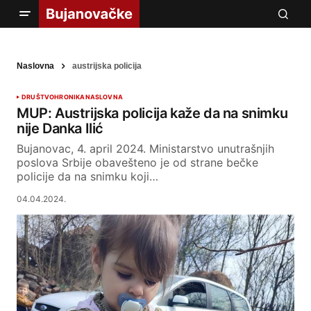
Naslovna
austrijska policija
DRUŠTVO
HRONIKA
NASLOVNA
MUP: Austrijska policija kaže da na snimku
nije Danka Ilić
Bujanovac, 4. april 2024. Ministarstvo unutrašnjih
poslova Srbije obavešteno je od strane bečke
policije da na snimku koji…
04.04.2024.