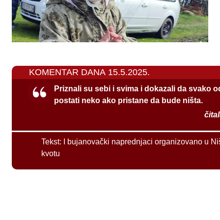
KOMENTAR DANA 15.5.2025.
Priznali su sebi i svima i dokazali da svako 
postati neko ako pristane da bude ništa.
čita
Tekst:
I bujanovački naprednjaci organizovano u Ni
kvotu