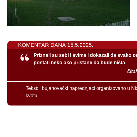
KOMENTAR DANA 15.5.2025.
Priznali su sebi i svima i dokazali da svako 
postati neko ako pristane da bude ništa.
čita
Tekst:
I bujanovački naprednjaci organizovano u Ni
kvotu