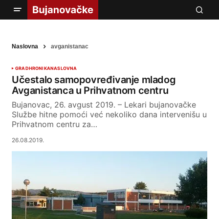
Naslovna
avganistanac
GRAD
HRONIKA
NASLOVNA
Učestalo samopovređivanje mladog
Avganistanca u Prihvatnom centru
Bujanovac, 26. avgust 2019. – Lekari bujanovačke
Službe hitne pomoći već nekoliko dana intervenišu u
Prihvatnom centru za…
26.08.2019.