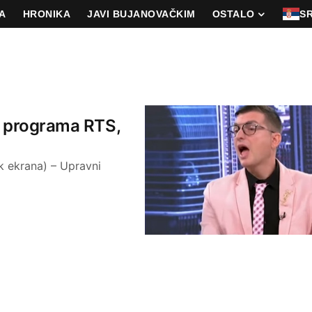
A
HRONIKA
JAVI BUJANOVAČKIM
OSTALO
S
eg programa RTS,
k ekrana) – Upravni