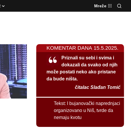
R
Mreže
KOMENTAR DANA 15.5.2025.
Priznali su sebi i svima i
dokazali da svako od njih
može postati neko ako pristane
da bude ništa.
čitalac Slađan Tomić
Tekst:
I bujanovački naprednjaci
organizovano u Niš, tvrde da
nemaju kvotu