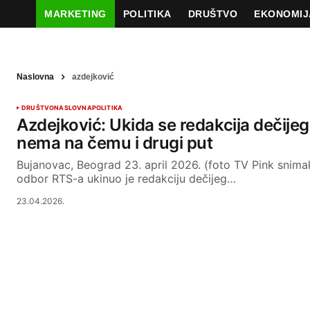
MARKETING
POLITIKA
DRUŠTVO
EKONOMIJ
Naslovna
azdejković
DRUŠTVO
NASLOVNA
POLITIKA
Azdejković: Ukida se redakcija dečij
nema na čemu i drugi put
Bujanovac, Beograd 23. april 2026. (foto TV Pink snima
odbor RTS-a ukinuo je redakciju dečijeg…
23.04.2026.