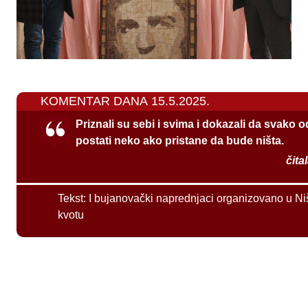
KOMENTAR DANA 15.5.2025.
Priznali su sebi i svima i dokazali da svako 
postati neko ako pristane da bude ništa.
čita
Tekst:
I bujanovački naprednjaci organizovano u Ni
kvotu