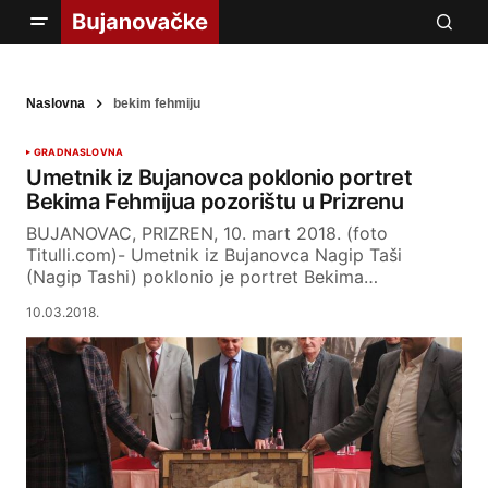
Naslovna
bekim fehmiju
GRAD
NASLOVNA
Umetnik iz Bujanovca poklonio portret
Bekima Fehmijua pozorištu u Prizrenu
BUJANOVAC, PRIZREN, 10. mart 2018. (foto
Titulli.com)- Umetnik iz Bujanovca Nagip Taši
(Nagip Tashi) poklonio je portret Bekima…
10.03.2018.