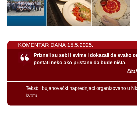
KOMENTAR DANA 15.5.2025.
Priznali su sebi i svima i dokazali da svako 
postati neko ako pristane da bude ništa.
čita
Tekst:
I bujanovački naprednjaci organizovano u Ni
kvotu