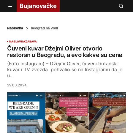
Naslovna
beograd na vodi
NASLOVNA
ZABAVA
Čuveni kuvar Džejmi Oliver otvorio
restoran u Beogradu, a evo kakve su cene
(Foto instagram) – Džejmi Oliver, čuveni britanski
kuvar i TV zvezda pohvalio se na Instagramu da je
u…
29.03.2024.