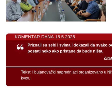
KOMENTAR DANA 15.5.2025.
Priznali su sebi i svima i dokazali da svako 
postati neko ako pristane da bude ništa.
čita
Tekst:
I bujanovački naprednjaci organizovano u Ni
kvotu