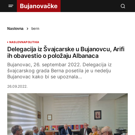
Naslovna
bern
NASLOVNA
POLITIKA
Delegacija iz Švajcarske u Bujanovcu, Arifi
ih obavestio o položaju Albanaca
Bujanovac, 26. septembar 2022. Delegacija iz
švajcarskog grada Berna posetila je u nedelju
Bujanovac kako bi se upoznala…
26.09.2022.