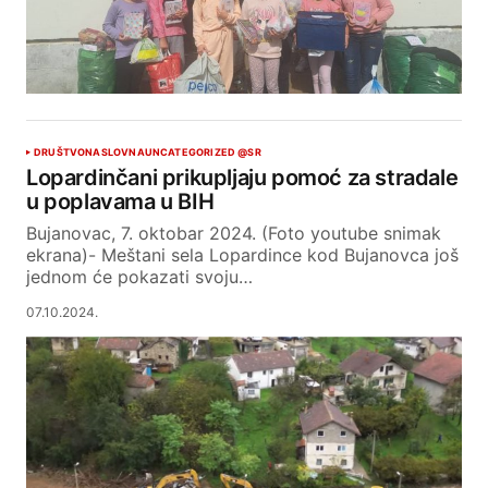
DRUŠTVO
NASLOVNA
UNCATEGORIZED @SR
Lopardinčani prikupljaju pomoć za stradale
u poplavama u BIH
Bujanovac, 7. oktobar 2024. (Foto youtube snimak
ekrana)- Meštani sela Lopardince kod Bujanovca još
jednom će pokazati svoju…
07.10.2024.