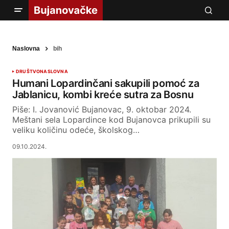
Naslovna
bih
DRUŠTVO
NASLOVNA
Humani Lopardinčani sakupili pomoć za
Jablanicu, kombi kreće sutra za Bosnu
Piše: I. Jovanović Bujanovac, 9. oktobar 2024.
Meštani sela Lopardince kod Bujanovca prikupili su
veliku količinu odeće, školskog…
09.10.2024.