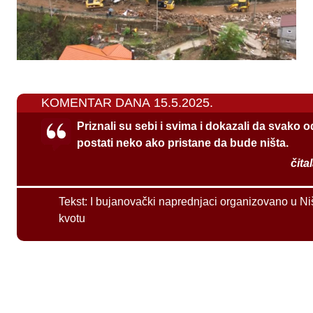
KOMENTAR DANA 15.5.2025.
Priznali su sebi i svima i dokazali da svako 
postati neko ako pristane da bude ništa.
čita
Tekst:
I bujanovački naprednjaci organizovano u Ni
kvotu