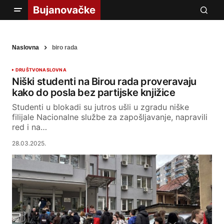
Naslovna
biro rada
DRUŠTVO
NASLOVNA
Niški studenti na Birou rada proveravaju
kako do posla bez partijske knjižice
Studenti u blokadi su jutros ušli u zgradu niške
filijale Nacionalne službe za zapošljavanje, napravili
red i na…
28.03.2025.