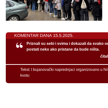
KOMENTAR DANA 15.5.2025.
Priznali su sebi i svima i dokazali da svako 
postati neko ako pristane da bude ništa.
čita
Tekst:
I bujanovački naprednjaci organizovano u Ni
kvotu