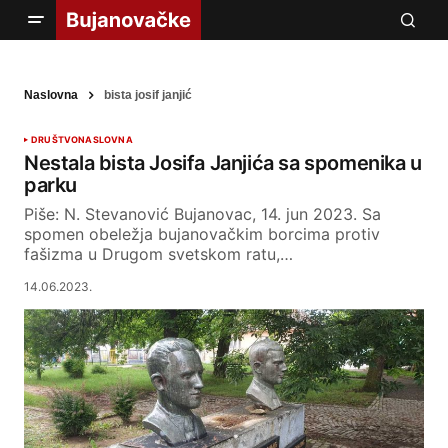
Naslovna
bista josif janjić
DRUŠTVO
NASLOVNA
Nestala bista Josifa Janjića sa spomenika u
parku
Piše: N. Stevanović Bujanovac, 14. jun 2023. Sa
spomen obeležja bujanovačkim borcima protiv
fašizma u Drugom svetskom ratu,…
14.06.2023.