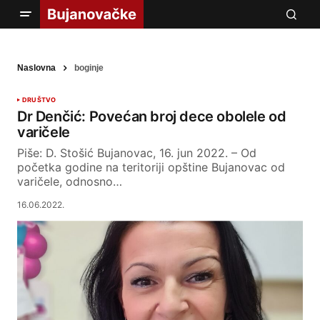
Naslovna
boginje
DRUŠTVO
Dr Denčić: Povećan broj dece obolele od
varičele
Piše: D. Stošić Bujanovac, 16. jun 2022. – Od
početka godine na teritoriji opštine Bujanovac od
varičele, odnosno…
16.06.2022.