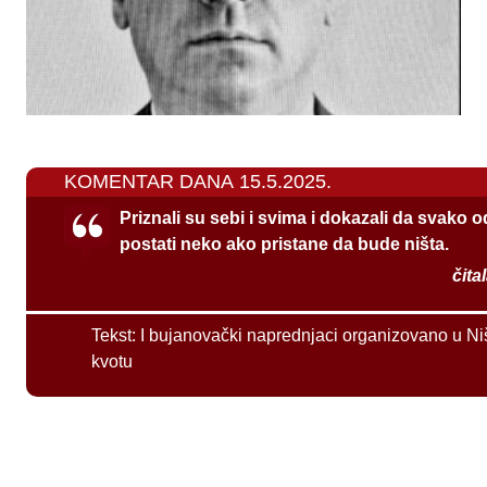
KOMENTAR DANA 15.5.2025.
Priznali su sebi i svima i dokazali da svako 
postati neko ako pristane da bude ništa.
čita
Tekst:
I bujanovački naprednjaci organizovano u Ni
kvotu