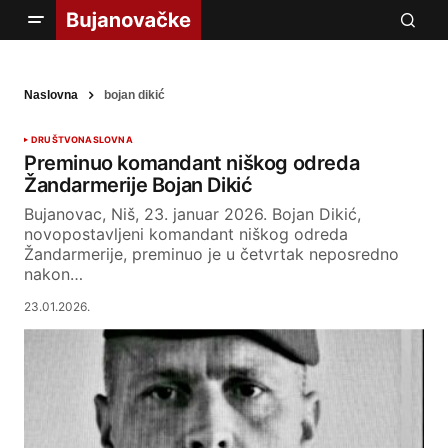
Naslovna
bojan dikić
DRUŠTVO
NASLOVNA
Preminuo komandant niškog odreda
Žandarmerije Bojan Dikić
Bujanovac, Niš, 23. januar 2026. Bojan Dikić,
novopostavljeni komandant niškog odreda
Žandarmerije, preminuo je u četvrtak neposredno
nakon…
23.01.2026.