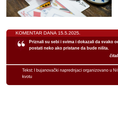
KOMENTAR DANA 15.5.2025.
Priznali su sebi i svima i dokazali da svako 
postati neko ako pristane da bude ništa.
čita
Tekst:
I bujanovački naprednjaci organizovano u Ni
kvotu