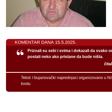
KOMENTAR DANA 15.5.2025.
Priznali su sebi i svima i dokazali da svako 
postati neko ako pristane da bude ništa.
čita
Tekst:
I bujanovački naprednjaci organizovano u Ni
kvotu