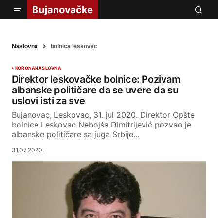
Naslovna
bolnica leskovac
KORONA
NASLOVNA
Direktor leskovačke bolnice: Pozivam
albanske političare da se uvere da su
uslovi isti za sve
Bujanovac, Leskovac, 31. jul 2020. Direktor Opšte
bolnice Leskovac Nebojša Dimitrijević pozvao je
albanske političare sa juga Srbije…
31.07.2020.