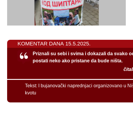
KOMENTAR DANA 15.5.2025.
Priznali su sebi i svima i dokazali da svako 
postati neko ako pristane da bude ništa.
čita
Tekst:
I bujanovački naprednjaci organizovano u Ni
kvotu