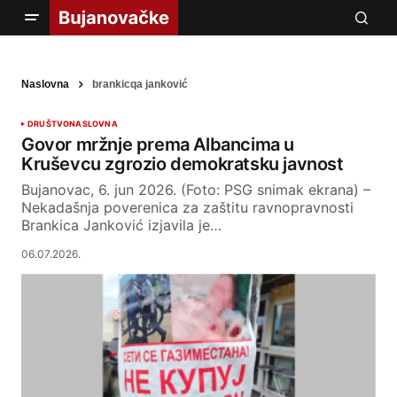
Naslovna
brankicqa janković
DRUŠTVO
NASLOVNA
Govor mržnje prema Albancima u
Kruševcu zgrozio demokratsku javnost
Bujanovac, 6. jun 2026. (Foto: PSG snimak ekrana) –
Nekadašnja poverenica za zaštitu ravnopravnosti
Brankica Janković izjavila je…
06.07.2026.