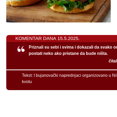
KOMENTAR DANA 15.5.2025.
Priznali su sebi i svima i dokazali da svako 
postati neko ako pristane da bude ništa.
čita
Tekst:
I bujanovački naprednjaci organizovano u Ni
kvotu