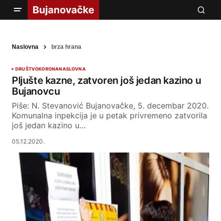
Naslovna
brza hrana
DRUŠTVO
KORONA
NASLOVNA
Pljušte kazne, zatvoren još jedan kazino u
Bujanovcu
Piše: N. Stevanović Bujanovačke, 5. decembar 2020.
Komunalna inpekcija je u petak privremeno zatvorila
još jedan kazino u…
05.12.2020.