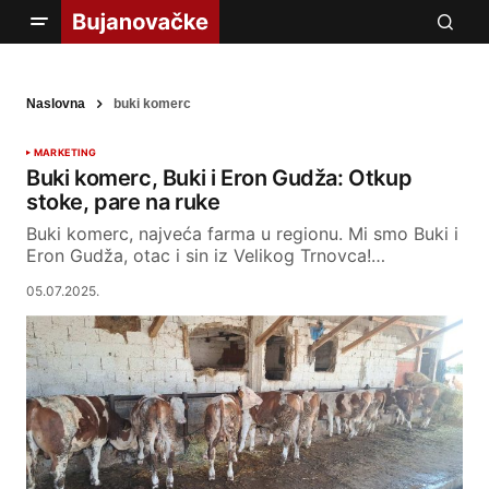
Naslovna
buki komerc
MARKETING
Buki komerc, Buki i Eron Gudža: Otkup
stoke, pare na ruke
Buki komerc, najveća farma u regionu. Mi smo Buki i
Eron Gudža, otac i sin iz Velikog Trnovca!…
05.07.2025.