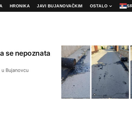
A
HRONIKA
JAVI BUJANOVAČKIM
OSTALO
S
ila se nepoznata
a u Bujanovcu