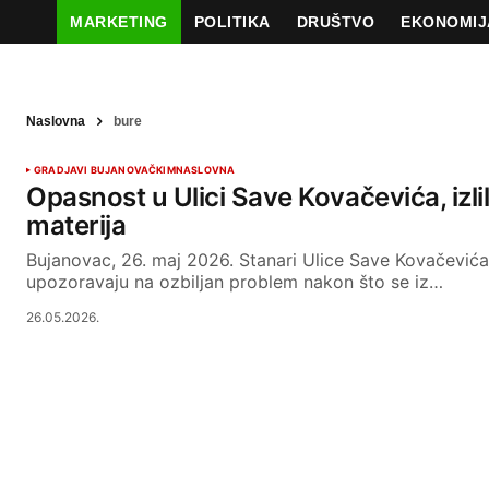
MARKETING
POLITIKA
DRUŠTVO
EKONOMIJ
Naslovna
bure
GRAD
JAVI BUJANOVAČKIM
NASLOVNA
Opasnost u Ulici Save Kovačevića, izl
materija
Bujanovac, 26. maj 2026. Stanari Ulice Save Kovačević
upozoravaju na ozbiljan problem nakon što se iz…
26.05.2026.