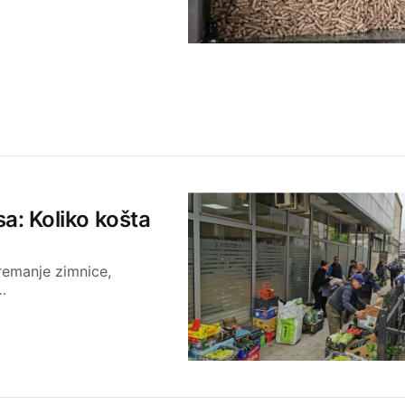
sa: Koliko košta
remanje zimnice,
…