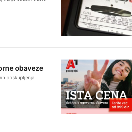
vorne obaveze
nih poskupljenja