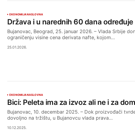
EKONOMIJA
NASLOVNA
Država i u narednih 60 dana određuje
Bujanovac, Beograd, 25. januar 2026. – Vlada Srbije do
ograničenju visine cena derivata nafte, kojom…
25.01.2026.
EKONOMIJA
NASLOVNA
Bici: Peleta ima za izvoz ali ne i za do
Bujanovac, 10. decembar 2025. – Dok proizvođači tvrde
dovoljno na tržištu, u Bujanovcu vlada prava…
10.12.2025.