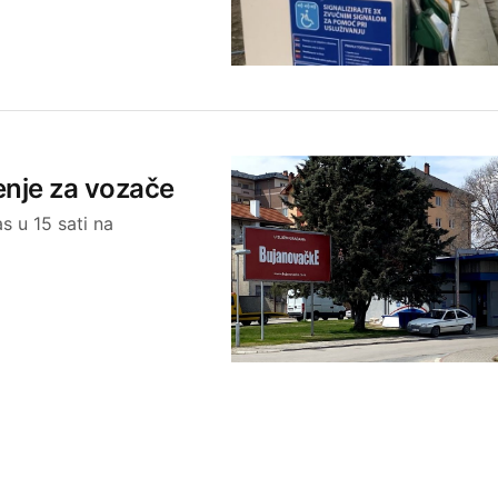
enje za vozače
s u 15 sati na