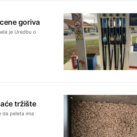
 cene goriva
nela je Uredbu o
maće tržište
 da peleta ima