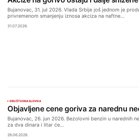
Bujanovac, 31. jul 2026. Vlada Srbije još jednom je prod
privremenom smanjenju iznosa akciza na naftne…
31.07.2026.
DRUŠTVO
NASLOVNA
Objavljene cene goriva za narednu ne
Bujanovac, 26. jun 2026. Bezolovni benzin u narednih ne
za dva dinara i litar će…
26.06.2026.