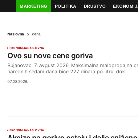
MARKETING
POLITIKA
DRUŠTVO
EKONOMIJ
Naslovna
cena
EKONOMIJA
NASLOVNA
Ovo su nove cene goriva
Bujanovac, 7. avgust 2026. Maksimalna maloprodajna ce
narednih sedam dana biće 227 dinara po litru, dok…
07.08.2026.
EKONOMIJA
NASLOVNA
Akcize na gorivo ostaju i dalje snižene