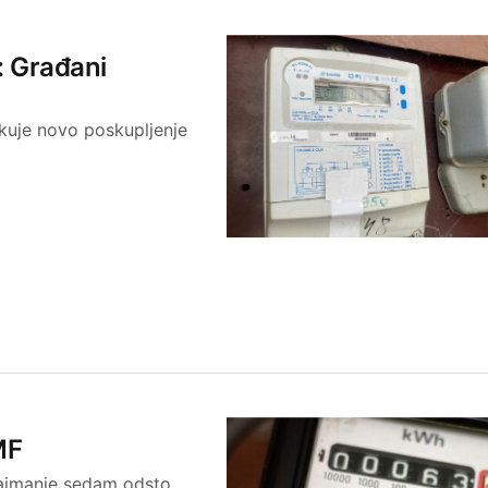
i: Građani
kuje novo poskupljenje
MF
najmanje sedam odsto