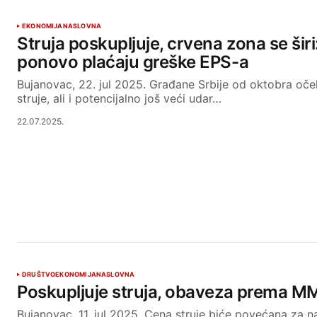
EKONOMIJA
NASLOVNA
Struja poskupljuje, crvena zona se šir
ponovo plaćaju greške EPS-a
Bujanovac, 22. jul 2025. Građane Srbije od oktobra oče
struje, ali i potencijalno još veći udar…
22.07.2025.
DRUŠTVO
EKONOMIJA
NASLOVNA
Poskupljuje struja, obaveza prema M
Bujanovac, 11. jul 2025. Cena struje biće povećana za 