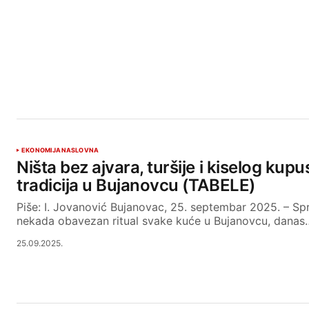
EKONOMIJA
NASLOVNA
Ništa bez ajvara, turšije i kiselog kupu
tradicija u Bujanovcu (TABELE)
Piše: I. Jovanović Bujanovac, 25. septembar 2025. – Sp
nekada obavezan ritual svake kuće u Bujanovcu, danas
25.09.2025.