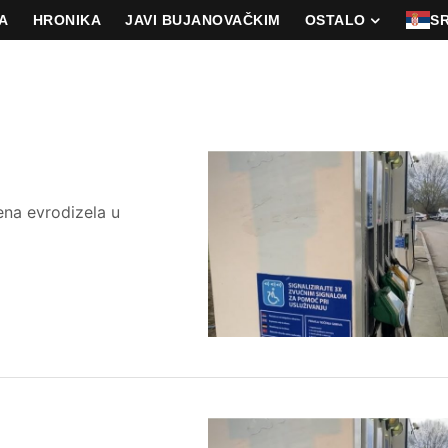
A
HRONIKA
JAVI BUJANOVAČKIM
OSTALO
S
na evrodizela u