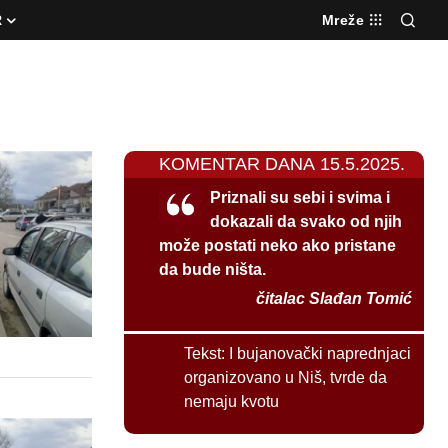
R
Mreže
KOMENTAR DANA 15.5.2025.
Priznali su sebi i svima i
dokazali da svako od njih
može postati neko ako pristane
da bude ništa.
čitalac Slađan Tomić
Tekst:
I bujanovački naprednjaci
organizovano u Niš, tvrde da
nemaju kvotu