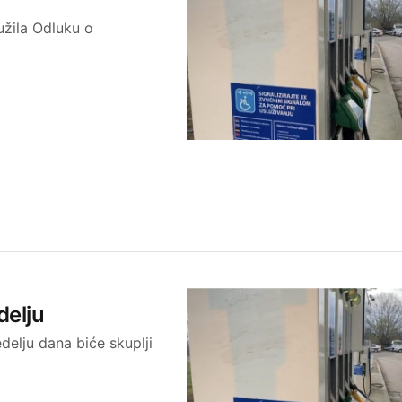
užila Odluku o
delju
delju dana biće skuplji