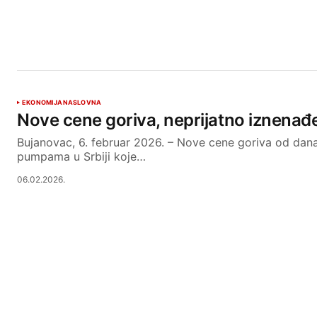
EKONOMIJA
NASLOVNA
Nove cene goriva, neprijatno iznenađ
Bujanovac, 6. februar 2026. – Nove cene goriva od dana
pumpama u Srbiji koje…
06.02.2026.