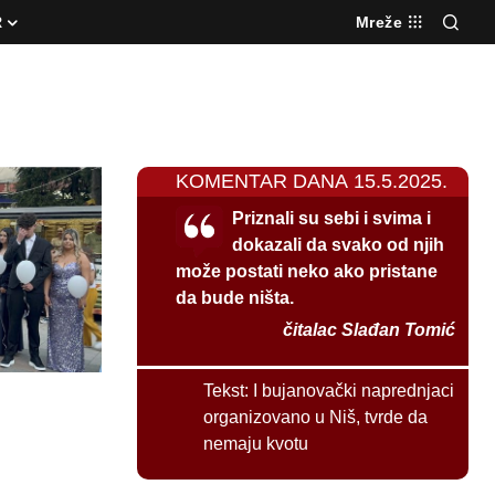
R
Mreže
KOMENTAR DANA 15.5.2025.
Priznali su sebi i svima i
dokazali da svako od njih
može postati neko ako pristane
da bude ništa.
čitalac Slađan Tomić
Tekst:
I bujanovački naprednjaci
organizovano u Niš, tvrde da
nemaju kvotu