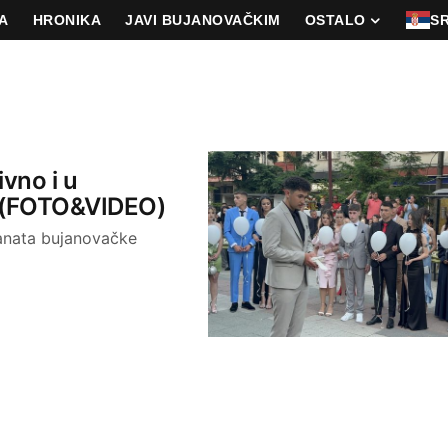
A
HRONIKA
JAVI BUJANOVAČKIM
OSTALO
S
vno i u
a (FOTO&VIDEO)
ranata bujanovačke