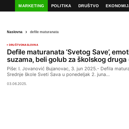
MARKETING
POLITIKA
DRUŠTVO
EKONOMIJ
Naslovna
defile maturanata
DRUŠTVO
NASLOVNA
Defile maturanata ‘Svetog Save’, emoti
suzama, beli golub za školskog drug
Piše: I. Jovanović Bujanovac, 3. jun 2025.- Defila matu
Srednje škole Sveti Sava u ponedeljak 2. juna…
03.06.2025.