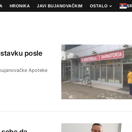
A
HRONIKA
JAVI BUJANOVAČKIM
OSTALO
S
stavku posle
r bujanovačke Apoteke
d sebe da