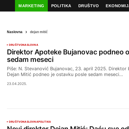
MARKETING
POLITIKA
DRUŠTVO
EKONOMIJ
Naslovna
dejan mitić
DRUŠTVO
NASLOVNA
Direktor Apoteke Bujanovac podneo o
sedam meseci
Piše: N. Stevanović Bujanovac, 23. april 2025. Direkto
Dejan Mitić podneo je ostavku posle sedam meseci…
23.04.2025.
DRUŠTVO
NASLOVNA
POLITIKA
Novi direktor Dejan Mitić: Daću sve o