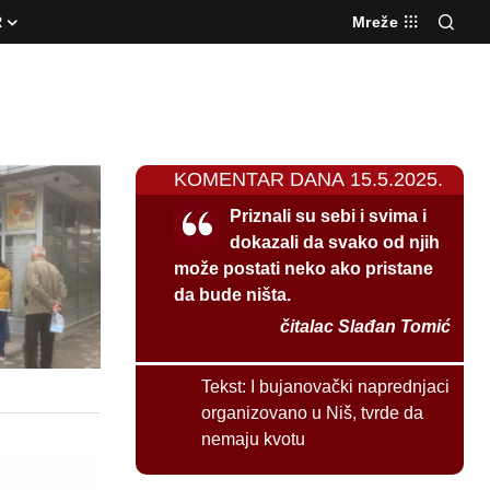
R
Mreže
KOMENTAR DANA 15.5.2025.
Priznali su sebi i svima i
dokazali da svako od njih
može postati neko ako pristane
da bude ništa.
čitalac Slađan Tomić
Tekst:
I bujanovački naprednjaci
organizovano u Niš, tvrde da
nemaju kvotu