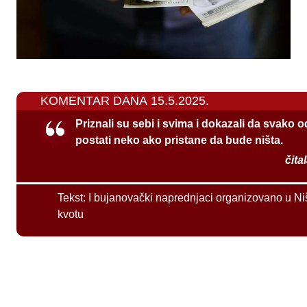
KOMENTAR DANA 15.5.2025.
Priznali su sebi i svima i dokazali da svako 
postati neko ako pristane da bude ništa.
čita
Tekst:
I bujanovački naprednjaci organizovano u Ni
kvotu