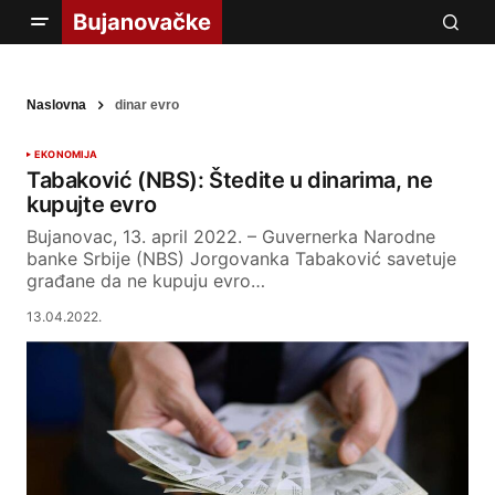
Naslovna
dinar evro
EKONOMIJA
Tabaković (NBS): Štedite u dinarima, ne
kupujte evro
Bujanovac, 13. april 2022. – Guvernerka Narodne
banke Srbije (NBS) Jorgovanka Tabaković savetuje
građane da ne kupuju evro…
13.04.2022.