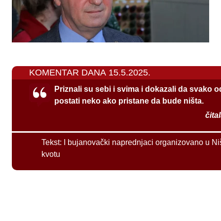
KOMENTAR DANA 15.5.2025.
Priznali su sebi i svima i dokazali da svako 
postati neko ako pristane da bude ništa.
čita
Tekst:
I bujanovački naprednjaci organizovano u Ni
kvotu