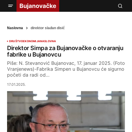
Naslovna
direktor slađan disić
DRUŠTVO
EKONOMIJA
NASLOVNA
Direktor Simpa za Bujanovačke o otvaranju
fabrike u Bujanovcu
Piše: N. Stevanović Bujanovac, 17. januar 2025. (Foto
Vranjenews)-Fabrika Simpen u Bujanovcu će sigurno
početi da radi od…
17.01.2025.