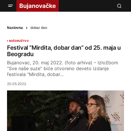
Naslovna
dobar dan
BOŠ
DRUŠTVO
Festival “Mirdita, dobar dan” od 25. maja u
Beogradu
Bujanovac, 20. maj 2022. (foto arhiva) – Izložbom
“Sve naše suze” biće otvoreno deveto izdanje
festivala “Mirdita, dobar…
20.05.2022.