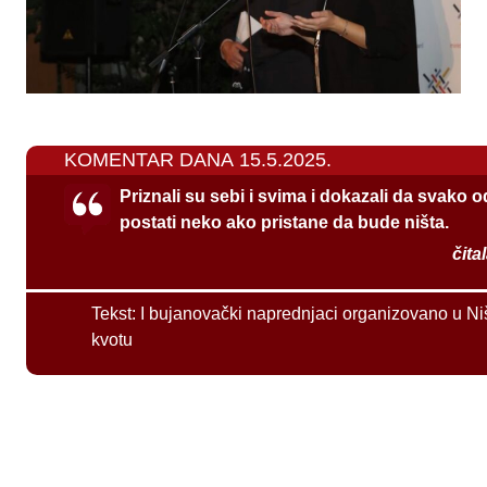
KOMENTAR DANA 15.5.2025.
Priznali su sebi i svima i dokazali da svako 
postati neko ako pristane da bude ništa.
čita
Tekst:
I bujanovački naprednjaci organizovano u Ni
kvotu