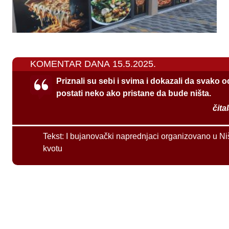
KOMENTAR DANA 15.5.2025.
Priznali su sebi i svima i dokazali da svako 
postati neko ako pristane da bude ništa.
čita
Tekst:
I bujanovački naprednjaci organizovano u Ni
kvotu