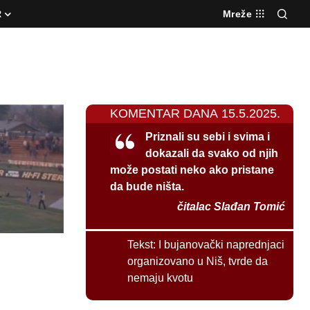
R
Mreže
KOMENTAR DANA 15.5.2025.
Priznali su sebi i svima i
dokazali da svako od njih
može postati neko ako pristane
da bude ništa.
čitalac Slađan Tomić
Tekst:
I bujanovački naprednjaci
organizovano u Niš, tvrde da
nemaju kvotu