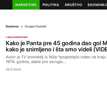
MARKETING
POLITIKA
DRUŠTVO
EKONOMIJ
Naslovna
Dragan Pantelić
NASLOVNA
SPORT
Kako je Panta pre 45 godina dao gol M
kako je snimljeno i šta smo videli (VID
Autor je TV snimatelj iz Niša *pogledajte video na kraj
1979. godine, dakle pre okruglo…
29.10.2024.