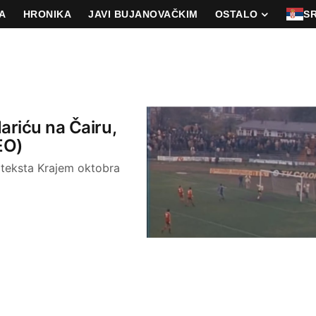
A
HRONIKA
JAVI BUJANOVAČKIM
OSTALO
S
ariću na Čairu,
EO)
u teksta Krajem oktobra