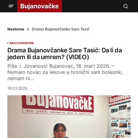
Naslovna
Drama Bujanovčanke Sare Tasić
NASLOVNA
ROMI
Drama Bujanovčanke Sare Tasić: Da li da
jedem ili da umrem? (VIDEO)
Piše. I. Jovanović Bujanovac, 18. mart 2026. –
Nemam novac za lekove a hronični sam bolesnik,
nemam ni…
18.03.2026.