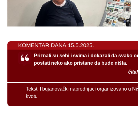
KOMENTAR DANA 15.5.2025.
Priznali su sebi i svima i dokazali da svako 
postati neko ako pristane da bude ništa.
čita
Tekst:
I bujanovački naprednjaci organizovano u Ni
kvotu