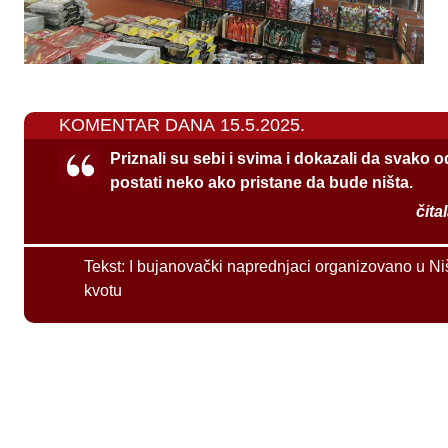
KOMENTAR DANA 15.5.2025.
Priznali su sebi i svima i dokazali da svako 
postati neko ako pristane da bude ništa.
čita
Tekst:
I bujanovački naprednjaci organizovano u Ni
kvotu