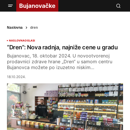
Naslovna
dren
NASLOVNA
OGLASI
“Dren”: Nova radnja, najniže cene u gradu
Bujanovac, 18. oktobar 2024. U novootvorenoj
prodavnici zdrave hrane „Dren“ u samom centru
Bujanovca možete po izuzetno niskim…
18.10.2024.