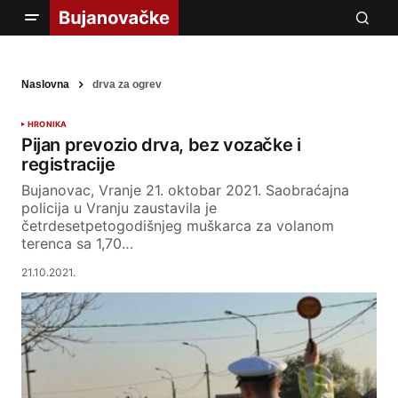
Naslovna
drva za ogrev
HRONIKA
Pijan prevozio drva, bez vozačke i
registracije
Bujanovac, Vranje 21. oktobar 2021. Saobraćajna
policija u Vranju zaustavila je
četrdesetpetogodišnjeg muškarca za volanom
terenca sa 1,70…
21.10.2021.