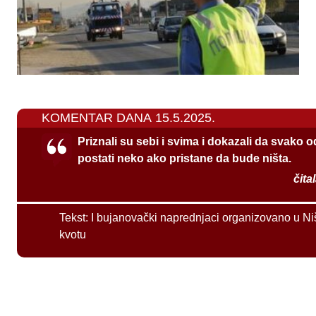
KOMENTAR DANA 15.5.2025.
Priznali su sebi i svima i dokazali da svako 
postati neko ako pristane da bude ništa.
čita
Tekst:
I bujanovački naprednjaci organizovano u Ni
kvotu