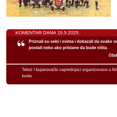
KOMENTAR DANA 15.5.2025.
Priznali su sebi i svima i dokazali da svako 
postati neko ako pristane da bude ništa.
čita
Tekst:
I bujanovački naprednjaci organizovano u Ni
kvotu