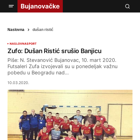
Naslovna
dušan ristić
NASLOVNA
SPORT
Zufo: Dušan Ristić srušio Banjicu
Piše: N. Stevanović Bujanovac, 10. mart 2020.
Futsaleri Zufa izvojevali su u ponedeljak važnu
pobedu u Beogradu nad…
10.03.2020.