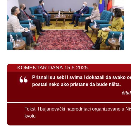
KOMENTAR DANA 15.5.2025.
Priznali su sebi i svima i dokazali da svako 
postati neko ako pristane da bude ništa.
čita
Tekst:
I bujanovački naprednjaci organizovano u Ni
kvotu