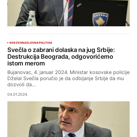
KOSOVO
NASLOVNA
POLITIKA
Svečla o zabrani dolaska na jug Srbije:
Destrukcija Beograda, odgovorićemo
istom merom
Bujanovac, 4. januar 2024. Ministar kosovske policije
Dželal Svečla poručio je da odbijanje Srbije da mu
dozvoli da…
04.01.2024.