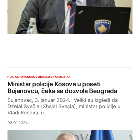
DIJASPORA
KOSOVO
NASLOVNA
POLITIKA
Ministar policije Kosova u poseti
Bujanovcu, čeka se dozvola Beograda
Bujanovac, 3. januar 2024.- Veliki su izgledi da
Dzelal Svečla (Xhelal Sveçla), ministar policije u
Vladi Kosova, u…
03.01.2024.