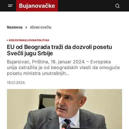
Naslovna
dželal svečla
KOSOVO
NASLOVNA
POLITIKA
EU od Beograda traži da dozvoli posetu
Svečli jugu Srbije
Bujanovac, Priština, 18. januar 2024. – Evropska
unija zatražila je od beogradskih vlasti da omoguće
posetu ministra unutrašnjih…
18.01.2024.