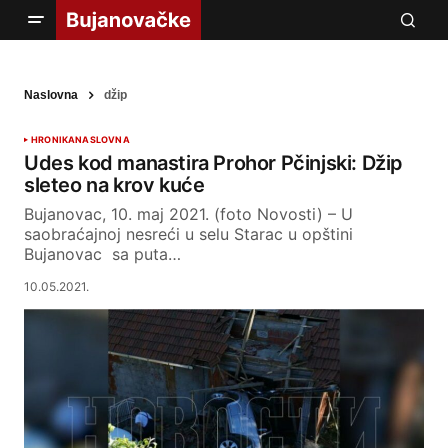
Naslovna
džip
HRONIKA
NASLOVNA
Udes kod manastira Prohor Pčinjski: Džip
sleteo na krov kuće
Bujanovac, 10. maj 2021. (foto Novosti) – U
saobraćajnoj nesreći u selu Starac u opštini
Bujanovac sa puta…
10.05.2021.