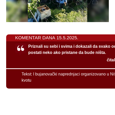
KOMENTAR DANA 15.5.2025.
Priznali su sebi i svima i dokazali da svako 
postati neko ako pristane da bude ništa.
čita
Tekst:
I bujanovački naprednjaci organizovano u Ni
kvotu