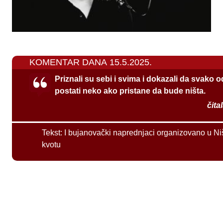
KOMENTAR DANA 15.5.2025.
Priznali su sebi i svima i dokazali da svako 
postati neko ako pristane da bude ništa.
čita
Tekst:
I bujanovački naprednjaci organizovano u Ni
kvotu