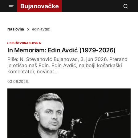
Naslovna
edin avdić
DRUŠTVO
NASLOVNA
In Memoriam: Edin Avdić (1979-2026)
Piše: N. Stevanović Bujanovac, 3. jun 2026. Prerano
je otišao naš Edin. Edin Avdić, najbolji košarkaški
komentator, novinar…
03.06.2026.