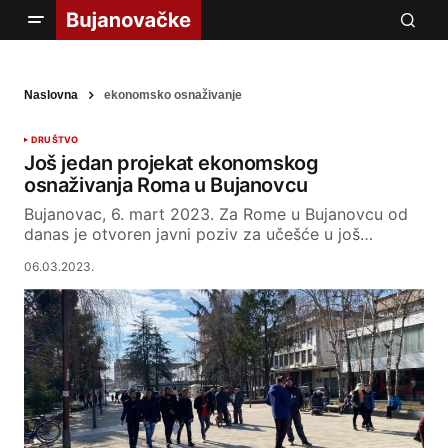
Naslovna
ekonomsko osnaživanje
DRUŠTVO
Još jedan projekat ekonomskog
osnaživanja Roma u Bujanovcu
Bujanovac, 6. mart 2023. Za Rome u Bujanovcu od
danas je otvoren javni poziv za učešće u još…
06.03.2023.