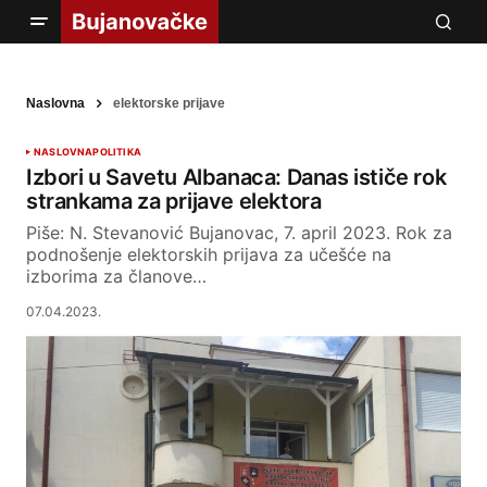
Naslovna
elektorske prijave
NASLOVNA
POLITIKA
Izbori u Savetu Albanaca: Danas ističe rok
strankama za prijave elektora
Piše: N. Stevanović Bujanovac, 7. april 2023. Rok za
podnošenje elektorskih prijava za učešće na
izborima za članove…
07.04.2023.