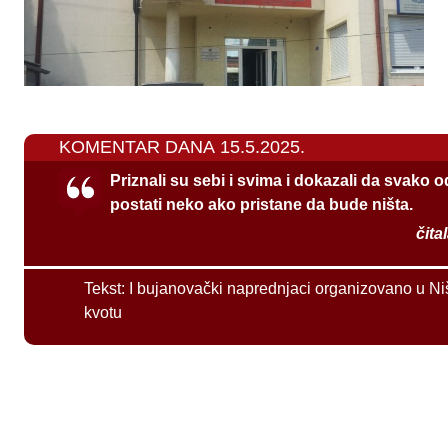
KOMENTAR DANA 15.5.2025.
Priznali su sebi i svima i dokazali da svako 
postati neko ako pristane da bude ništa.
čita
Tekst:
I bujanovački naprednjaci organizovano u Ni
kvotu