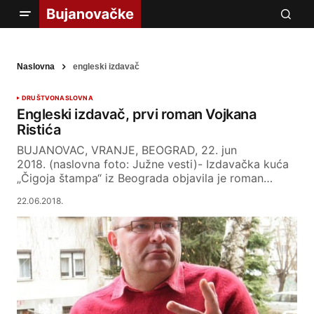
Naslovna
engleski izdavač
DRUŠTVO
NASLOVNA
Engleski izdavač, prvi roman Vojkana
Ristića
BUJANOVAC, VRANJE, BEOGRAD, 22. jun
2018. (naslovna foto: Južne vesti)- Izdavačka kuća
„Čigoja štampa“ iz Beograda objavila je roman…
22.06.2018.