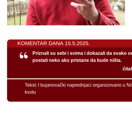
KOMENTAR DANA 15.5.2025.
Priznali su sebi i svima i dokazali da svako 
postati neko ako pristane da bude ništa.
čita
Tekst:
I bujanovački naprednjaci organizovano u Ni
kvotu