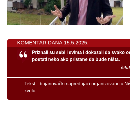
KOMENTAR DANA 15.5.2025.
Priznali su sebi i svima i dokazali da svako 
postati neko ako pristane da bude ništa.
čita
Tekst:
I bujanovački naprednjaci organizovano u Ni
kvotu