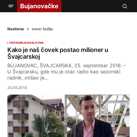
Naslovna
enver fazliju
EKONOMIJA
NASLOVNA
Kako je naš čovek postao milioner u
Švajcarskoj
BUJANOVAC, ŠVAJCARSKA, 25. septembar 2018. –
U Švajcarsku, gde mu je otac radio kao sezonski
radnik, otišao je…
25.09.2018.