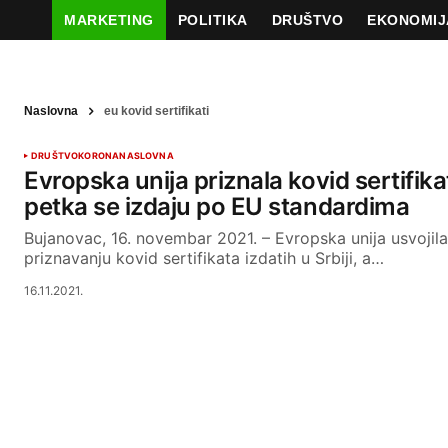
MARKETING
POLITIKA
DRUŠTVO
EKONOMIJ
Naslovna
eu kovid sertifikati
DRUŠTVO
KORONA
NASLOVNA
Evropska unija priznala kovid sertifika
petka se izdaju po EU standardima
Bujanovac, 16. novembar 2021. – Evropska unija usvojila
priznavanju kovid sertifikata izdatih u Srbiji, a…
16.11.2021.