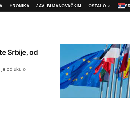
A
HRONIKA
JAVI BUJANOVAČKIM
OSTALO
S
te Srbije, od
 je odluku o