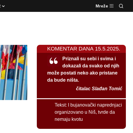
R
Mreže
KOMENTAR DANA 15.5.2025.
Priznali su sebi i svima i
dokazali da svako od njih
može postati neko ako pristane
da bude ništa.
čitalac Slađan Tomić
Tekst:
I bujanovački naprednjaci
organizovano u Niš, tvrde da
nemaju kvotu